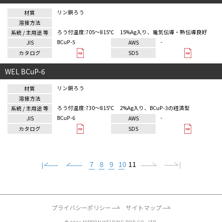
リン銅ろう
ろう付温度:705～815℃ 15%Ag入り、電気伝導・熱伝導良好
BCuP-5
-
WEL BCuP-6
リン銅ろう
ろう付温度:730～815℃ 2%Ag入り、BCuP-3の経済型
BCuP-6
-
7
8
9
10
11
プライバシーポリシー
サイトマップ